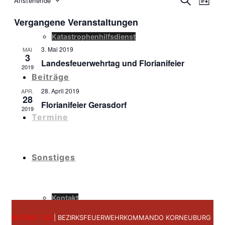
Ve
Anstehende
Veranst
LISTE
Datum
An
Vergangene Veranstaltungen
Suche
wählen.
Katastrophenhilfsdienst
Na
und
3. Mai 2019
MAI
3
Landesfeuerwehrtag und Florianifeier
2019
Ansicht
Beiträge
28. April 2019
APR.
Navigat
28
Florianifeier Gerasdorf
2019
Termine
Sonstiges
Kontakt
NOTRUF 122
| BEZIRKSFEUERWEHRKOMMANDO KORNEUBURG