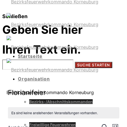
Schließen
Geben Sie hier
Ihren Text ein.
Startseite
Organisation
Florianifeier
Bezirksfeuerwehrkommando Korneuburg
Bezirks-/Abschnittskommanden
Es sind keine anstehenden Veranstaltungen vorhanden.
Freiwillige Feuerwehren
SUCHE