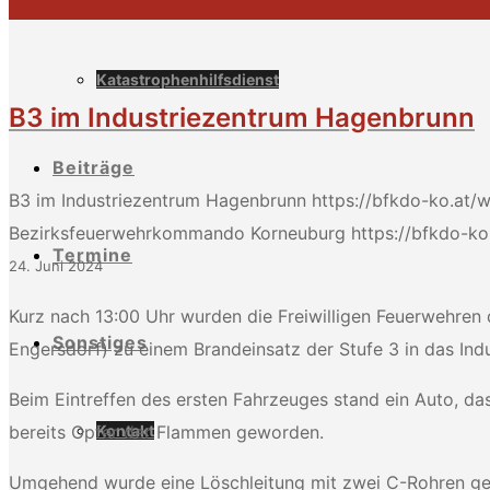
Katastrophenhilfsdienst
B3 im Industriezentrum Hagenbrunn
Beiträge
B3 im Industriezentrum Hagenbrunn
https://bfkdo-ko.at
Bezirksfeuerwehrkommando Korneuburg
https://bfkdo-
Termine
24. Juni 2024
Kurz nach 13:00 Uhr wurden die Freiwilligen Feuerwehren 
Sonstiges
Engersdorf) zu einem Brandeinsatz der Stufe 3 in das Ind
Beim Eintreffen des ersten Fahrzeuges stand ein Auto, da
Kontakt
bereits Opfer der Flammen geworden.
Umgehend wurde eine Löschleitung mit zwei C-Rohren gele