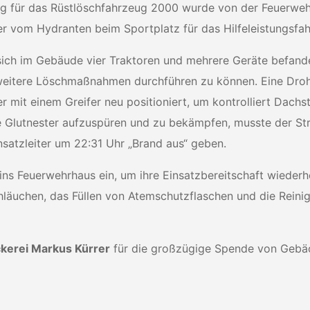
ng für das Rüstlöschfahrzeug 2000 wurde von der Feuerwe
er vom Hydranten beim Sportplatz für das Hilfeleistungsfa
a sich im Gebäude vier Traktoren und mehrere Geräte befan
 weitere Löschmaßnahmen durchführen zu können. Eine Droh
der mit einem Greifer neu positioniert, um kontrolliert D
e Glutnester aufzuspüren und zu bekämpfen, musste der St
satzleiter um 22:31 Uhr „Brand aus“ geben.
ns Feuerwehrhaus ein, um ihre Einsatzbereitschaft wiederh
hläuchen, das Füllen von Atemschutzflaschen und die Rei
ckerei Markus Kürrer
für die großzügige Spende von Gebäc