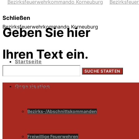
Schließen
Bezirksfeuerwehrkommando Korneuburg
Geben Sie hier
Ihren Text ein.
Startseite
Organisation
Brandeinsatz
Bezirks-/Abschnittskommanden
Freiwillige Feuerwehren