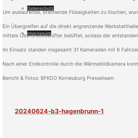
Datenschutz
Um auslaufende, brennende Flüssigkeiten zu löschen, wur
Ein Übergreifen auf die direkt angrenzende Werkstatthall
Impressum
mittels Überdruckbelüfter belüftet, sodass der entstande
Im Einsatz standen insgesamt 31 Kameraden mit 8 Fahrze
Nach einer Endkontrolle durch die Wärmebildkamera konnt
Bericht & Fotos: BFKDO Korneuburg Presseteam
20240624-b3-hagenbrunn-1