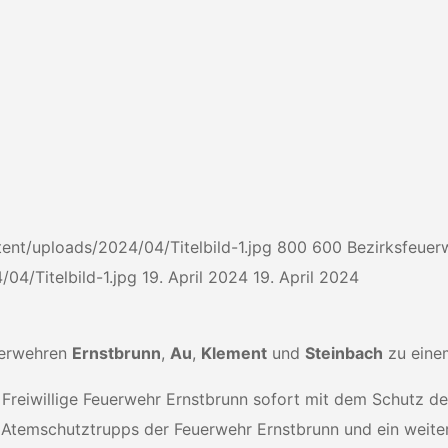
ent/uploads/2024/04/Titelbild-1.jpg
800
600
Bezirksfeue
04/Titelbild-1.jpg
19. April 2024
19. April 2024
uerwehren
Ernstbrunn
,
Au
,
Klement
und
Steinbach
zu einem
e Freiwillige Feuerwehr Ernstbrunn sofort mit dem Schutz 
Atemschutztrupps der Feuerwehr Ernstbrunn und ein weite