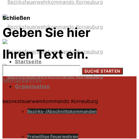
Schließen
Geben Sie hier
Ihren Text ein.
Startseite
Monatsarchiv :
Organisation
Januar 2019
Bezirksfeuerwehrkommando Korneuburg
Bezirks-/Abschnittskommanden
Freiwillige Feuerwehren