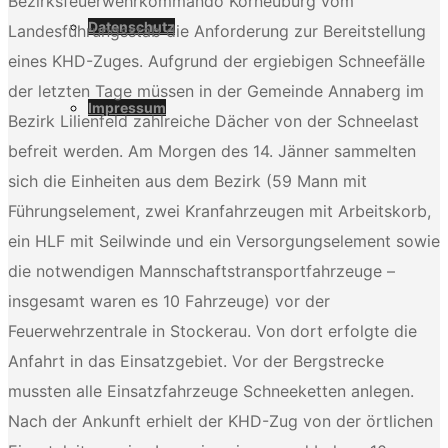
Bezirksfeuerwehrkommando Korneuburg vom
Datenschutz
Landesführungsstab die Anforderung zur Bereitstellung
eines KHD-Zuges. Aufgrund der ergiebigen Schneefälle
der letzten Tage müssen in der Gemeinde Annaberg im
Impressum
Bezirk Lilienfeld zahlreiche Dächer von der Schneelast
befreit werden. Am Morgen des 14. Jänner sammelten
sich die Einheiten aus dem Bezirk (59 Mann mit
Führungselement, zwei Kranfahrzeugen mit Arbeitskorb,
ein HLF mit Seilwinde und ein Versorgungselement sowie
die notwendigen Mannschaftstransportfahrzeuge –
insgesamt waren es 10 Fahrzeuge) vor der
Feuerwehrzentrale in Stockerau. Von dort erfolgte die
Anfahrt in das Einsatzgebiet. Vor der Bergstrecke
mussten alle Einsatzfahrzeuge Schneeketten anlegen.
Nach der Ankunft erhielt der KHD-Zug von der örtlichen