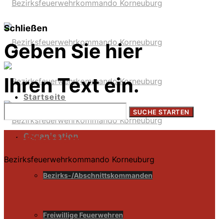
Schließen
Geben Sie hier
Ihren Text ein.
Startseite
Organisation
FF Stetten
Bezirksfeuerwehrkommando Korneuburg
Bezirks-/Abschnittskommanden
Freiwillige Feuerwehren