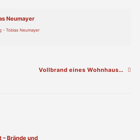
ias Neumayer
g - Tobias Neumayer
Vollbrand eines Wohnhauses am Bisamberg
t – Brände und