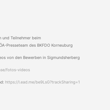
n und Teilnehmer beim
 ÖA-Presseteam des BKFDO Korneuburg
deos von den Bewerben in Sigmundsherberg
sse/fotos-videos
nd:
https://l.ead.me/be9LsG?trackSharing=1