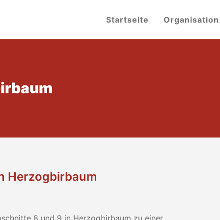
Startseite
Organisation
birbaum
n Herzogbirbaum
schnitte 8 und 9 in Herzogbirbaum zu einer