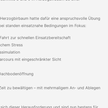
Herzogbirbaum hatte dafür eine anspruchsvolle Übung
abei standen einsatznahe Bedingungen im Fokus:
hrt zur schnellen Einsatzbereitschaft
ischem Stress
ssimulation
Parcours mit eingeschränkter Sicht
e Dachbodenöffnung
r Zeit zu bewältigen – mit mehrmaligem An- und Ablegen
ich dieser Herausforderung und sind nun bestens für