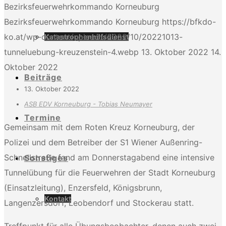
Bezirksfeuerwehrkommando Korneuburg
Bezirksfeuerwehrkommando Korneuburg
https://bfkdo-
ko.at/wp-content/uploads/2022/10/20221013-
Katastrophenhilfsdienst
tunneluebung-kreuzenstein-4.webp
13. Oktober 2022
14.
Oktober 2022
Beiträge
13. Oktober 2022
ASB EDV Korneuburg - Tobias Neumayer
Termine
Gemeinsam mit dem Roten Kreuz Korneuburg, der
Polizei und dem Betreiber der S1 Wiener Außenring-
Schnellstraße fand am Donnerstagabend eine intensive
Sonstiges
Tunnelübung für die Feuerwehren der Stadt Korneuburg
(Einsatzleitung), Enzersfeld, Königsbrunn,
Kontakt
Langenzersdorf, Leobendorf und Stockerau statt.
Treffpunkt für alle Übungsbeobachter, denen auch zwei