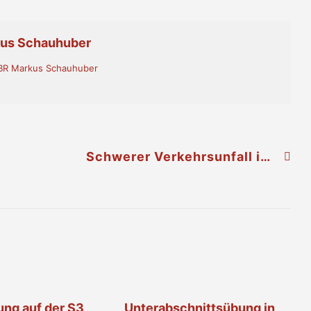
kus Schauhuber
- BR Markus Schauhuber
Schwerer Verkehrsunfall in Geitzendorf
ung auf der S3
Unterabschnittsübung in